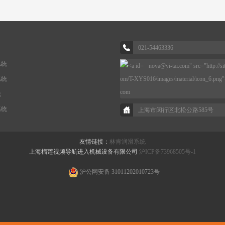
021-54463336
系统
nova@yi-tai.com" src="http://s
系统
om/T-XYS016/images/material/icon_6.png
com
统
系统
上海市闵行区北松公路585号
友情链接：
林肯润滑系统
上海榴莲视频导航进入机械设备有限公司
沪ICP备73968505号-1
沪公网安备 31011202010723号