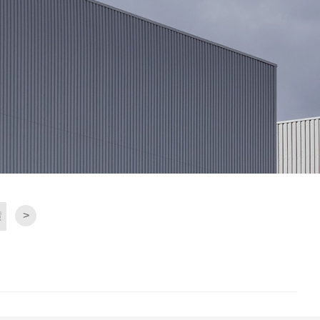
>
喷
链条润滑系统
油脂输送计量系
通用润滑工具
林肯润滑
统