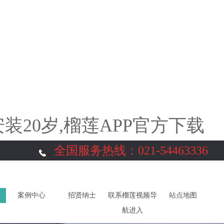
装20岁,榴莲APP官方下载
全国服务热线：
021-54463336
案例中心
招贤纳士
联系榴莲视频导
站点地图
航进入