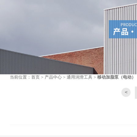
当前位置：
首页
>
产品中心
>
通用润滑工具
>
移动加脂泵（电动）
<
滑系统接头及
五轴数控工具磨
单点润滑设备
伊顿工业离合器
配件
床