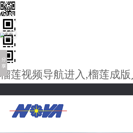
客服
榴莲视频导航进入,榴莲成版人