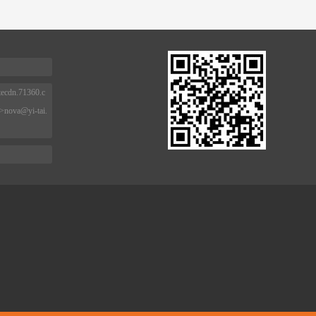
itecdn.71360.c
">
nova@yi-tai.